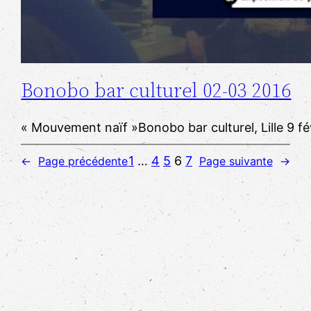
Bonobo bar culturel 02-03 2016
​« Mouvement naïf »​​Bonobo bar culturel, Lille 
1
…
4
5
6
7
←
Page précédente
Page suivante
→